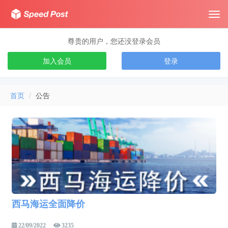
Tog
navi
尊贵的用户，您还没登录会员
加入会员
登录
首页
公告
西马海运全面降价
22/09/2022
3235